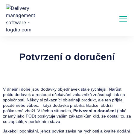
Potvrzení o doručení
V dnešní době jsou dodávky objednávek stále rychlejší. Nárůst
počtu dodávek a rostoucí očekávání zákazníků znásobují tlak na
společnosti. Někdy si zákazníci objednají produkt, ale ten přijde
pozdě nebo vůbec. I když dodávka probíhá hladce, obdrží
poškozené zboží. V těchto situacích,
Potvrzení o doručení
(také
známý jako POD) poskytuje vašim zákazníkům klid, že dostali to, za
co zaplatili, v perfektním stavu.
Jakékoli podnikání, jehož pověst závisí na rychlosti a kvalitě dodání