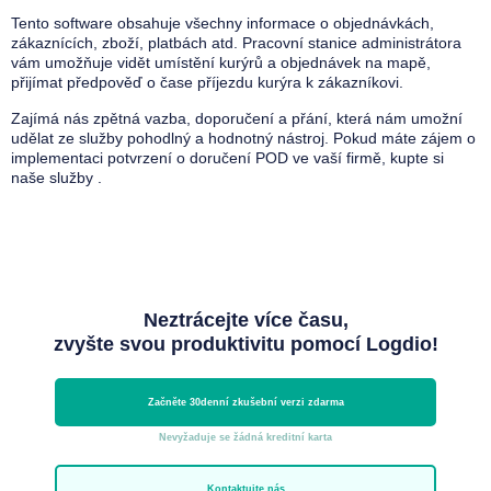
Tento software obsahuje všechny informace o objednávkách,
zákaznících, zboží, platbách atd. Pracovní stanice administrátora
vám umožňuje vidět umístění kurýrů a objednávek na mapě,
přijímat předpověď o čase příjezdu kurýra k zákazníkovi.
Zajímá nás zpětná vazba, doporučení a přání, která nám umožní
udělat ze služby pohodlný a hodnotný nástroj. Pokud máte zájem o
implementaci potvrzení o doručení POD ve vaší firmě,
kupte si
naše služby
.
Neztrácejte více času,
zvyšte svou produktivitu pomocí Logdio!
Začněte 30denní zkušební verzi zdarma
Nevyžaduje se žádná kreditní karta
Kontaktujte nás