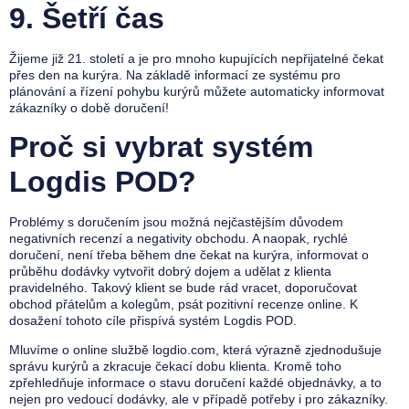
9.
Šetří čas
Žijeme již 21. století a je pro mnoho kupujících nepřijatelné čekat
přes den na kurýra. Na základě informací ze systému pro
plánování a řízení pohybu kurýrů můžete automaticky informovat
zákazníky o době doručení!
Proč si vybrat systém
Logdis POD?
Problémy s doručením jsou možná nejčastějším důvodem
negativních recenzí a negativity obchodu. A naopak, rychlé
doručení, není třeba během dne čekat na kurýra, informovat o
průběhu dodávky vytvořit dobrý dojem a udělat z klienta
pravidelného. Takový klient se bude rád vracet, doporučovat
obchod přátelům a kolegům, psát pozitivní recenze online. K
dosažení tohoto cíle přispívá systém Logdis POD.
Mluvíme o online službě logdio.com, která výrazně zjednodušuje
správu kurýrů a zkracuje čekací dobu klienta. Kromě toho
zpřehledňuje informace o stavu doručení každé objednávky, a to
nejen pro vedoucí dodávky, ale v případě potřeby i pro zákazníky.