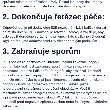
správné místo a na příslušné úřady. Pokud jsou tedy dokumenty
ztraceny, můžete snadno sledovat, kde došlo k chybě.
2.
Dokončuje řetězec péče:
Odpovědnost je při dodávkách B2B nezbytná, i když balíček dorazil
na místo určení. POD dokončuje řetězec úschovy a zajišťuje, aby
bylo zboží doručeno správnému příjemci. Tato služba je výhodnější,
když potřebujete dodávat produkty víceodborovým podnikům.
3.
Zabraňuje sporům
POD poskytuje bezkontaktní interakci, pokud zákazníci nejsou
doma. Tato možnost zabraňuje sporům mezi zákazníky a
dodavateli, protože řidič pořídí fotografii, aby prokázal, že zboží
dorazilo na adresu kupujícího. POD umožňuje přijímat potvrzení o
tom, že objednávka byla přijata klientem z důvodu elektronického
podpisu klienta na obrazovce smartphonu kurýra, jakož i
fotografování skutečnosti o doručení objednávky. Použití
mechanismu fixace fotografií vám také umožní rychle vyřešit situaci
v případě poškození/sňatku zboží. POD tak chrání doručovací
personál před negativní zpětnou vazbou nebo falešnými obviněními
zákazníků.