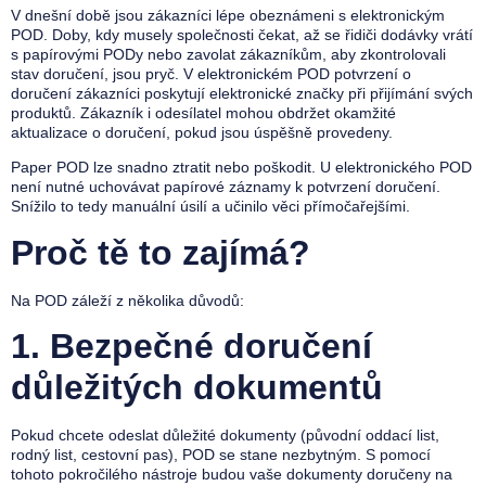
V dnešní době jsou zákazníci lépe obeznámeni s elektronickým
POD. Doby, kdy musely společnosti čekat, až se řidiči dodávky vrátí
s papírovými PODy nebo zavolat zákazníkům, aby zkontrolovali
stav doručení, jsou pryč. V elektronickém POD potvrzení o
doručení zákazníci poskytují elektronické značky při přijímání svých
produktů. Zákazník i odesílatel mohou obdržet okamžité
aktualizace o doručení, pokud jsou úspěšně provedeny.
Paper POD lze snadno ztratit nebo poškodit. U elektronického POD
není nutné uchovávat papírové záznamy k potvrzení doručení.
Snížilo to tedy manuální úsilí a učinilo věci přímočařejšími.
Proč tě to zajímá?
Na POD záleží z několika důvodů:
1.
Bezpečné doručení
důležitých dokumentů
Pokud chcete odeslat důležité dokumenty (původní oddací list,
rodný list, cestovní pas), POD se stane nezbytným. S pomocí
tohoto pokročilého nástroje budou vaše dokumenty doručeny na