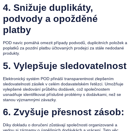
4.
Snižuje duplikáty,
podvody a opožděné
platby
POD navíc pomáhá omezit případy podvodů, duplicitních položek a
poplatků za pozdní platbu účtovaných prodejci za stále nedodané
produkty.
5.
Vylepšuje sledovatelnost
Elektronický systém POD přináší transparentnost zlepšením
sledovatelnosti zásilek v celém dodavatelském řetězci. Umožňuje
vylepšené sledování průběhu dodávek, což společnostem
usnadňuje identifikovat příslušné problémy s dodávkami, než se
stanou významnými závazky.
6.
Zvyšuje přesnost zásob:
Díky dokladu o doručení zůstávají společnosti organizované a
vedou si záznamy o úspěšných dodávkách a vrácení. Tato věc