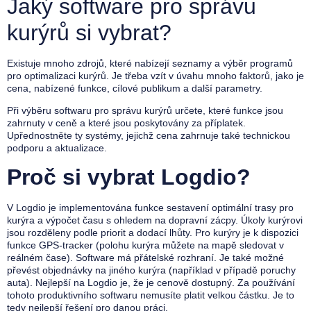
Jaký software pro správu
kurýrů si vybrat?
Existuje mnoho zdrojů, které nabízejí seznamy a výběr programů
pro optimalizaci kurýrů. Je třeba vzít v úvahu mnoho faktorů, jako je
cena, nabízené funkce, cílové publikum a další parametry.
Při výběru softwaru pro správu kurýrů určete, které funkce jsou
zahrnuty v ceně a které jsou poskytovány za příplatek.
Upřednostněte ty systémy, jejichž cena zahrnuje také technickou
podporu a aktualizace.
Proč si vybrat Logdio?
V Logdio je implementována funkce sestavení optimální trasy pro
kurýra a výpočet času s ohledem na dopravní zácpy. Úkoly kurýrovi
jsou rozděleny podle priorit a dodací lhůty. Pro kurýry je k dispozici
funkce GPS-tracker (polohu kurýra můžete na mapě sledovat v
reálném čase). Software má přátelské rozhraní. Je také možné
převést objednávky na jiného kurýra (například v případě poruchy
auta). Nejlepší na Logdio je, že je cenově dostupný. Za používání
tohoto produktivního softwaru nemusíte platit velkou částku. Je to
tedy nejlepší řešení pro danou práci.