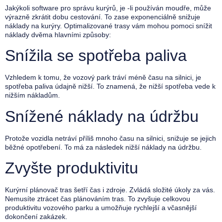
Jakýkoli software pro správu kurýrů, je -li používán moudře, může
výrazně zkrátit dobu cestování. To zase exponenciálně snižuje
náklady na kurýry. Optimalizované trasy vám mohou pomoci snížit
náklady dvěma hlavními způsoby:
Snížila se spotřeba paliva
Vzhledem k tomu, že vozový park tráví méně času na silnici, je
spotřeba paliva údajně nižší. To znamená, že nižší spotřeba vede k
nižším nákladům.
Snížené náklady na údržbu
Protože vozidla netráví příliš mnoho času na silnici, snižuje se jejich
běžné opotřebení. To má za následek nižší náklady na údržbu.
Zvyšte produktivitu
Kurýrní plánovač tras šetří čas i zdroje. Zvládá složité úkoly za vás.
Nemusíte ztrácet čas plánováním tras. To zvyšuje celkovou
produktivitu vozového parku a umožňuje rychlejší a včasnější
dokončení zakázek.