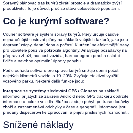
Správný plánovač tras kurýrů zkrátí prostoje a dramaticky zvýší
produktivitu. To je důvod, proč se stává celosvětově populární.
Co je kurýrní software?
Courier software je systém správy kurýrů, který určuje časově
nejnáročnější cestovní plány na základě vnějších faktorů, jako jsou
dopravní zácpy, denní doba a počasí. K určení nejefektivnější trasy
pro uživatele používá pokročilé algoritmy. Analyzuje požadavky na
přepravu zboží, nosnost vozidla, harmonogram prací a ostatní
řidiče a navrhne optimální úpravy pohybu.
Podle odhadu software pro správu kurýrů snižuje denní počet
najetých kilometrů vozidel o 10–20%. Zvyšuje efektivní využití
vozového parku. Některé další funkce jsou:
Integrace se systémy sledování GPS / Glonass
na základě
informací přijatých ze zařízení Android nebo GPS trackeru obdržíte
informace o poloze vozidla. Služba sleduje pohyb po trase dodávky
zboží a zaznamenává odchylky v čase a geografii. Informace jsou
předány dispečerovi ke zpracování a přijetí příslušných rozhodnutí.
Snížené náklady