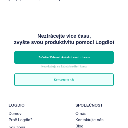
Neztrácejte více času,
zvyšte svou produktivitu pomocí Logdio!
Začněte 30denní zkušební verzi zdarma
Nevyžaduje se žádná kreditní karta
Kontaktujte nás
LOGDIO
SPOLEČNOST
Domov
O nás
Proč Logdio?
Kontaktujte nás
Blog
Solutions