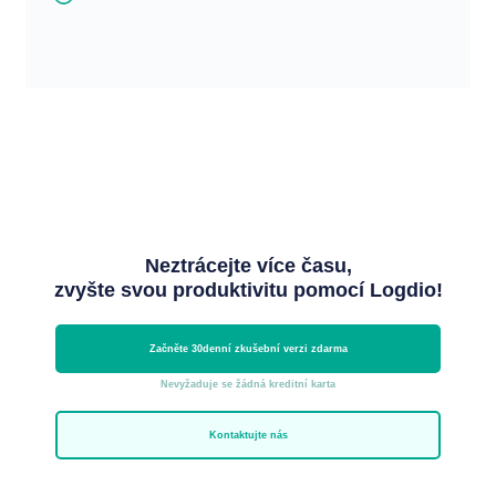
Neztrácejte více času,
zvyšte svou produktivitu pomocí Logdio!
Začněte 30denní zkušební verzi zdarma
Nevyžaduje se žádná kreditní karta
Kontaktujte nás