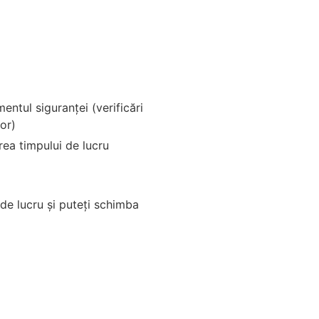
ntul siguranței (verificări
lor)
area timpului de lucru
 de lucru și puteți schimba