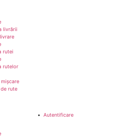
e
 livrării
ivrare
e
a rutei
e
a rutelor
 mișcare
 de rute
Încep
Autentificare
încerc
e