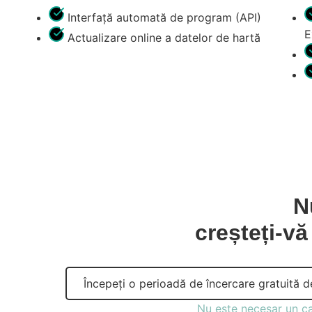
Interfață automată de program (API)
E
Actualizare online a datelor de hartă
N
creșteți-vă
Începeți o perioadă de încercare gratuită d
Nu este necesar un ca