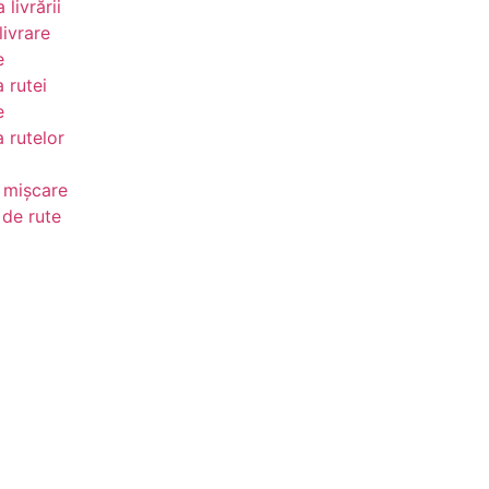
 livrării
ivrare
e
a rutei
e
a rutelor
 mișcare
 de rute