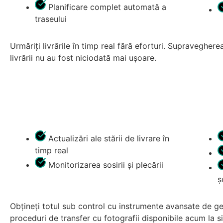
Planificare complet automată a
traseului
Urmăriți livrările în timp real fără eforturi. Supravegher
livrării nu au fost niciodată mai ușoare.
Actualizări ale stării de livrare în
timp real
Monitorizarea sosirii și plecării
ș
Obțineți totul sub control cu instrumente avansate de gest
proceduri de transfer cu fotografii disponibile acum la 