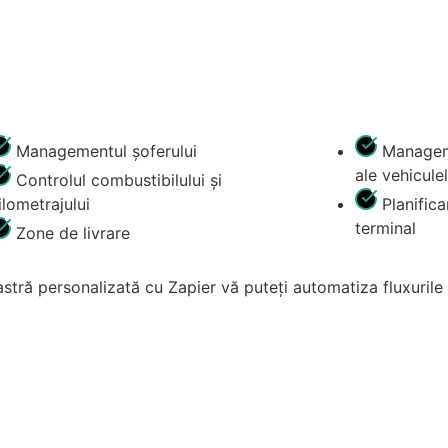
Managementul șoferului
Manageme
ale vehicule
Controlul combustibilului și
ilometrajului
Planific
terminal
Zone de livrare
oastră personalizată cu Zapier vă puteți automatiza fluxurile