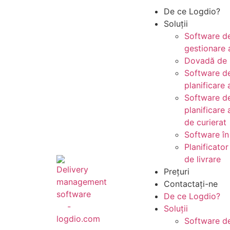
De ce Logdio?
Soluții
Software d
gestionare a
Dovadă de l
Software d
planificare 
Software d
planificare 
de curierat
Software în
Planificator
de livrare
Prețuri
Contactați-ne
De ce Logdio?
Soluții
Software d