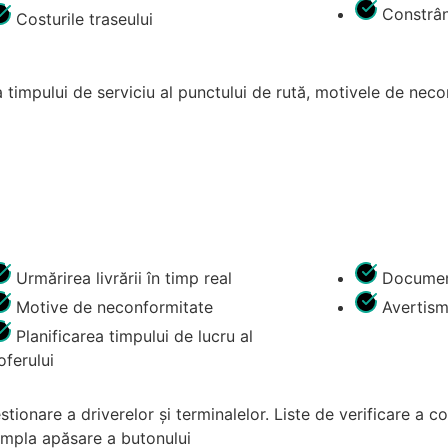
Constrân
Costurile traseului
ea timpului de serviciu al punctului de rută, motivele de neco
Urmărirea livrării în timp real
Documen
Motive de neconformitate
Avertism
Planificarea timpului de lucru al
oferului
ionare a driverelor și terminalelor. Liste de verificare a con
simpla apăsare a butonului