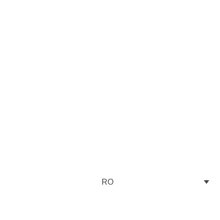
eți o perioadă de
are gratuită de 30
RO
de zile