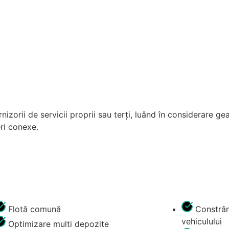
nizorii de servicii proprii sau terți, luând în considerare ge
eri conexe.
Flotă comună
Constrân
vehiculului
Optimizare multi depozite