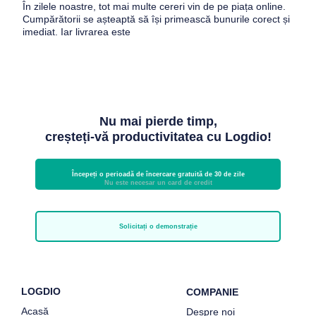
În zilele noastre, tot mai multe cereri vin de pe piața online.
Cumpărătorii se așteaptă să își primească bunurile corect și
imediat. Iar livrarea este
Nu mai pierde timp,
creșteți-vă productivitatea cu Logdio!
Începeți o perioadă de încercare gratuită de 30 de zile
Nu este necesar un card de credit
Solicitați o demonstrație
LOGDIO
COMPANIE
Acasă
Despre noi