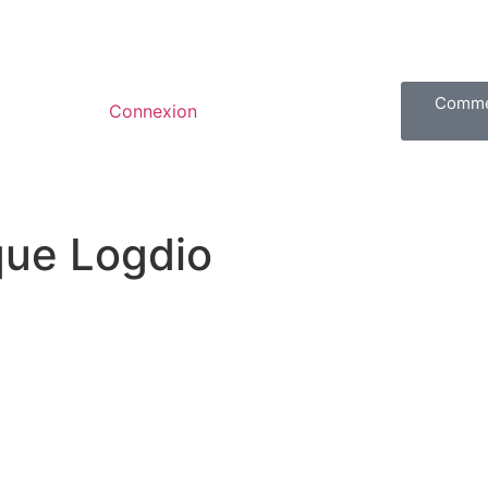
Commen
Connexion
que Logdio