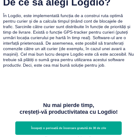
De ce să alegi Logdio?
În Logdio, este implementată funcția de a construi ruta optimă
pentru curier și de a calcula timpul ținând cont de blocajele de
trafic. Sarcinile către curier sunt distribuite în funcție de priorități și
timp de livrare. Există o funcție GPS-tracker pentru curieri (puteți
urmări locația curierului pe hartă în timp real). Software-ul are o
interfață prietenoasă. De asemenea, este posibil să transferați
comenzile către un alt curier (de exemplu, în cazul unei avarii a
mașinii). Cel mai bun lucru despre Logdio este că este accesibil. Nu
trebuie să plătiți o sumă grea pentru utilizarea acestui software
productiv. Deci, este cea mai bună soluție pentru job.
Nu mai pierde timp,
creșteți-vă productivitatea cu Logdio!
Începeți o perioadă de încercare gratuită de 30 de zile