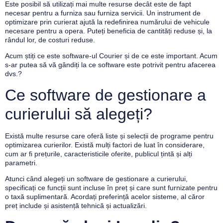
Este posibil să utilizați mai multe resurse decât este de fapt
necesar pentru a furniza sau furniza servicii. Un instrument de
optimizare prin curierat ajută la redefinirea numărului de vehicule
necesare pentru a opera. Puteți beneficia de cantități reduse și, la
rândul lor, de costuri reduse.
Acum știți ce este software-ul Courier și de ce este important. Acum
s-ar putea să vă gândiți la ce software este potrivit pentru afacerea
dvs.?
Ce software de gestionare a
curierului să alegeți?
Există multe resurse care oferă liste și selecții de programe pentru
optimizarea curierilor. Există mulți factori de luat în considerare,
cum ar fi prețurile, caracteristicile oferite, publicul țintă și alți
parametri.
Atunci când alegeți un software de gestionare a curierului,
specificați ce funcții sunt incluse în preț și care sunt furnizate pentru
o taxă suplimentară. Acordați preferință acelor sisteme, al căror
preț include și asistență tehnică și actualizări.