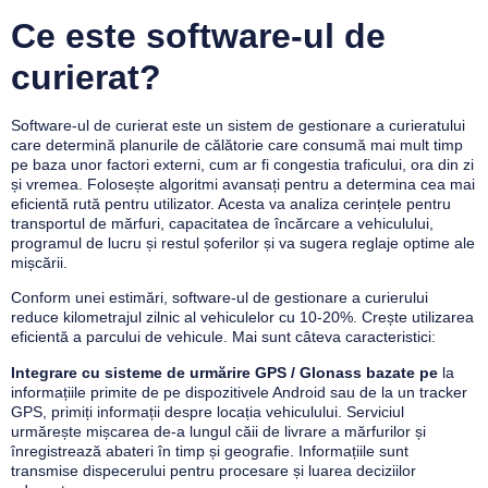
Ce este software-ul de
curierat?
Software-ul de curierat este un sistem de gestionare a curieratului
care determină planurile de călătorie care consumă mai mult timp
pe baza unor factori externi, cum ar fi congestia traficului, ora din zi
și vremea. Folosește algoritmi avansați pentru a determina cea mai
eficientă rută pentru utilizator. Acesta va analiza cerințele pentru
transportul de mărfuri, capacitatea de încărcare a vehiculului,
programul de lucru și restul șoferilor și va sugera reglaje optime ale
mișcării.
Conform unei estimări, software-ul de gestionare a curierului
reduce kilometrajul zilnic al vehiculelor cu 10-20%. Crește utilizarea
eficientă a parcului de vehicule. Mai sunt câteva caracteristici:
Integrare cu sisteme de urmărire GPS / Glonass bazate pe
la
informațiile primite de pe dispozitivele Android sau de la un tracker
GPS, primiți informații despre locația vehiculului. Serviciul
urmărește mișcarea de-a lungul căii de livrare a mărfurilor și
înregistrează abateri în timp și geografie. Informațiile sunt
transmise dispecerului pentru procesare și luarea deciziilor