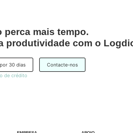
 perca mais tempo.
a produtividade com o Logdi
 por 30 dias
Contacte-nos
o de crédito
EMPRESA
APOIO