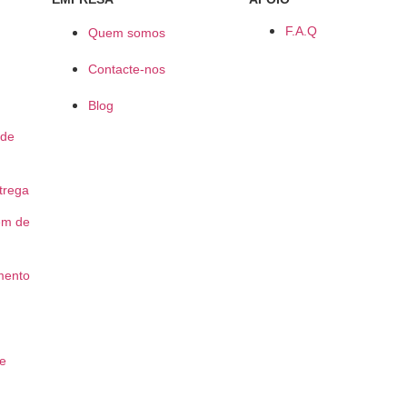
F.A.Q
Quem somos
Contacte-nos
Blog
 de
trega
em de
mento
de