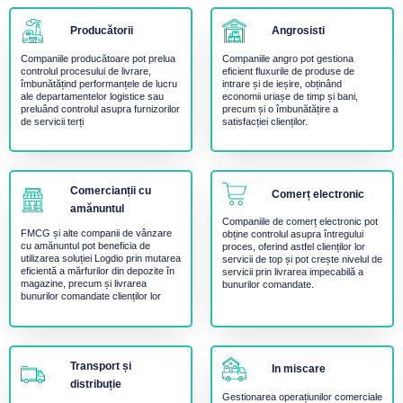
Producătorii
Angrosisti
Companiile producătoare pot prelua
Companiile angro pot gestiona
controlul procesului de livrare,
eficient fluxurile de produse de
îmbunătățind performanțele de lucru
intrare și de ieșire, obținând
ale departamentelor logistice sau
economii uriașe de timp și bani,
preluând controlul asupra furnizorilor
precum și o îmbunătățire a
de servicii terți
satisfacției clienților.
Comercianții cu
Comerț electronic
amănuntul
Companiile de comerț electronic pot
FMCG și alte companii de vânzare
obține controlul asupra întregului
cu amănuntul pot beneficia de
proces, oferind astfel clienților lor
utilizarea soluției Logdio prin mutarea
servicii de top și pot crește nivelul de
eficientă a mărfurilor din depozite în
servicii prin livrarea impecabilă a
magazine, precum și livrarea
bunurilor comandate.
bunurilor comandate clienților lor
Transport și
In miscare
distribuție
Gestionarea operațiunilor comerciale