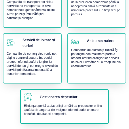
Companiile de transport pot ridica
de la preluarea comenzilor până la
serviciile de transport la un nivel
acceptarea finală a rezultatelor cu
complet nou, gestionând mai multe
urmărirea procesului în timp real pe
livrări pe zi și îmbunătățind
parcurs.
satisfacția clienților
Servicii de livrare și
Asistenta rutiera
curieri
Companiile de asistență rutieră își
Companiile de comerț electronic pot
pot obține cea mai mare parte a
obține controlul asupra întregului
afacerii oferind clienților lor servicii
proces, oferind astfel clienților lor
de nivelul următor cu o fracțiune din
servicii de top și pot crește nivelul de
costul anterior.
servicii prin livrarea impecabilă a
bunurilor comandate.
Gestionarea deșeurilor
Eficiența sporită a afacerii și urmărirea proceselor online
ajută la distanțarea din mulțime, oferind astfel un mare
beneficiu de afaceri companiei.