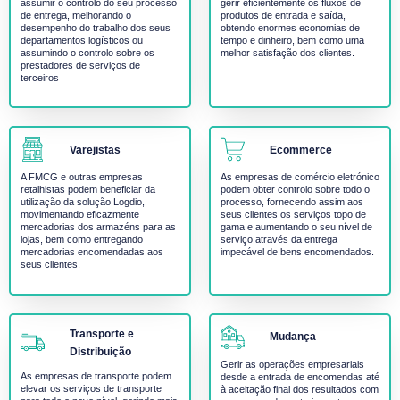
assumir o controlo do seu processo
gerir eficientemente os fluxos de
de entrega, melhorando o
produtos de entrada e saída,
desempenho do trabalho dos seus
obtendo enormes economias de
departamentos logísticos ou
tempo e dinheiro, bem como uma
assumindo o controlo sobre os
melhor satisfação dos clientes.
prestadores de serviços de
terceiros
Varejistas
Ecommerce
A FMCG e outras empresas
As empresas de comércio eletrónico
retalhistas podem beneficiar da
podem obter controlo sobre todo o
utilização da solução Logdio,
processo, fornecendo assim aos
movimentando eficazmente
seus clientes os serviços topo de
mercadorias dos armazéns para as
gama e aumentando o seu nível de
lojas, bem como entregando
serviço através da entrega
mercadorias encomendadas aos
impecável de bens encomendados.
seus clientes.
Transporte e
Mudança
Distribuição
Gerir as operações empresariais
As empresas de transporte podem
desde a entrada de encomendas até
elevar os serviços de transporte
à aceitação final dos resultados com