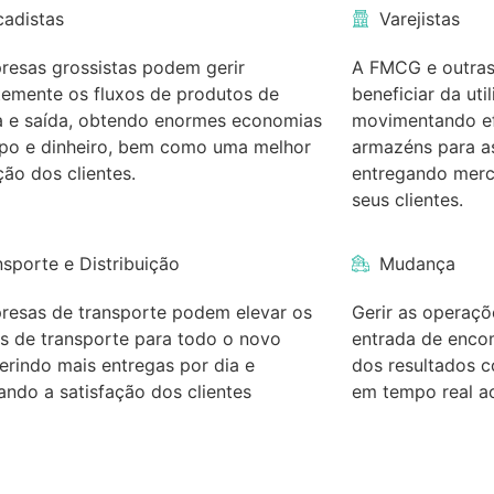
cadistas
Varejistas
resas grossistas podem gerir
A FMCG e outras
ntemente os fluxos de produtos de
beneficiar da uti
a e saída, obtendo enormes economias
movimentando ef
po e dinheiro, bem como uma melhor
armazéns para a
ção dos clientes.
entregando mer
seus clientes.
nsporte e Distribuição
Mudança
resas de transporte podem elevar os
Gerir as operaçõ
os de transporte para todo o novo
entrada de encom
gerindo mais entregas por dia e
dos resultados c
ando a satisfação dos clientes
em tempo real a