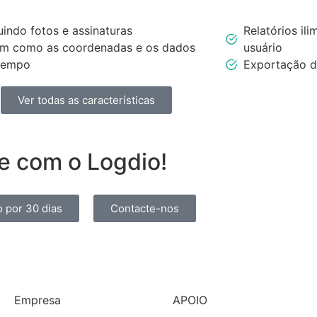
luindo fotos e assinaturas
Relatórios il
im como as coordenadas e os dados
usuário
tempo
Exportação d
Ver todas as características
e com o Logdio!
to por 30 dias
Contacte-nos
Empresa
APOIO