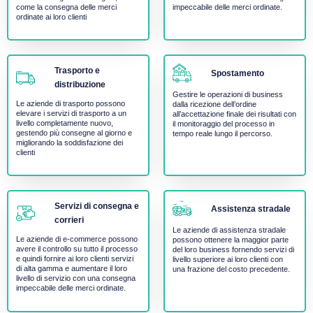
come la consegna delle merci
impeccabile delle merci ordinate.
ordinate ai loro clienti
Trasporto e
Spostamento
distribuzione
Gestire le operazioni di business
Le aziende di trasporto possono
dalla ricezione dell’ordine
elevare i servizi di trasporto a un
all’accettazione finale dei risultati con
livello completamente nuovo,
il monitoraggio del processo in
gestendo più consegne al giorno e
tempo reale lungo il percorso.
migliorando la soddisfazione dei
clienti
Servizi di consegna e
Assistenza stradale
corrieri
Le aziende di assistenza stradale
Le aziende di e-commerce possono
possono ottenere la maggior parte
avere il controllo su tutto il processo
del loro business fornendo servizi di
e quindi fornire ai loro clienti servizi
livello superiore ai loro clienti con
di alta gamma e aumentare il loro
una frazione del costo precedente.
livello di servizio con una consegna
impeccabile delle merci ordinate.