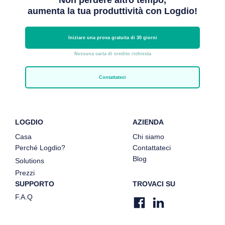
Non perdere altro tempo,
aumenta la tua produttività con Logdio!
Iniziare una prova gratuita di 30 giorni
Nessuna carta di credito richiesta
Contattateci
LOGDIO
AZIENDA
Casa
Chi siamo
Perché Logdio?
Contattateci
Blog
Solutions
Prezzi
SUPPORTO
TROVACI SU
F.A.Q