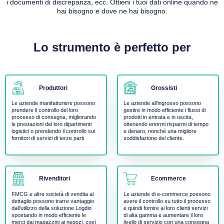
i documenti di discrepanza, ecc. Ottieni i tuoi dati online quando ne
hai bisogno e dove ne hai bisogno.
Lo strumento è perfetto per
Produttori
Grossisti
Le aziende manifatturiere possono
Le aziende all’ingrosso possono
prendere il controllo del loro
gestire in modo efficiente i flussi di
processo di consegna, migliorando
prodotti in entrata e in uscita,
le prestazioni dei loro dipartimenti
ottenendo enormi risparmi di tempo
logistici o prendendo il controllo sui
e denaro, nonché una migliore
fornitori di servizi di terze parti
soddisfazione del cliente.
Rivenditori
Ecommerce
FMCG e altre società di vendita al
Le aziende di e-commerce possono
dettaglio possono trarre vantaggio
avere il controllo su tutto il processo
dall’utilizzo della soluzione Logdio
e quindi fornire ai loro clienti servizi
spostando in modo efficiente le
di alta gamma e aumentare il loro
merci dai magazzini ai negozi, così
livello di servizio con una consegna