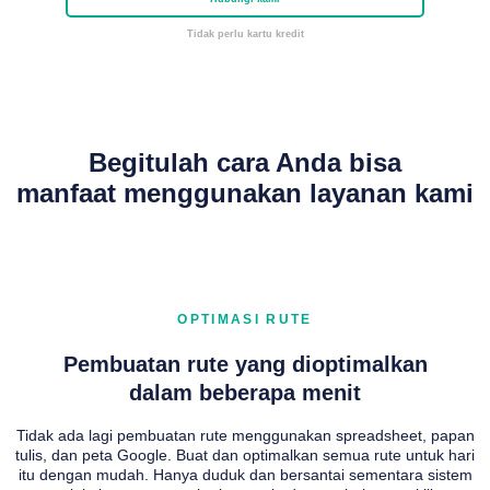
Tidak perlu kartu kredit
Begitulah cara
Anda
bisa
manfaat
menggunakan layanan kami
OPTIMASI RUTE
Pembuatan rute yang dioptimalkan
dalam beberapa menit
Tidak ada lagi pembuatan rute menggunakan spreadsheet, papan
tulis, dan peta Google. Buat dan optimalkan semua rute untuk hari
itu dengan mudah. Hanya duduk dan bersantai sementara sistem