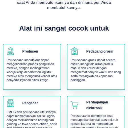
saat Anda membutuhkannya dan di mana pun Anda
membutuhkannya.
Alat ini sangat cocok untuk
Produsen
Pedagang grosir
Perusahaan manufaktur dapat
Perusahaan grosir dapat secara
mengendalikan proses pengiriman
efisien mengelola aliran produk
mereka, dengan meningkatkan
masuk dan keluar dengan
kinerja kerja departemen logistik
menghemat banyak waktu dan uang
mereka atau mengambil kendali atas
serta meningkatkan kepuasan
penyedia layanan pihak ketiga
pelanggan.
Perdagangan
Pengecer
elektronik
FMCG dan perusahaan ritel lainnya
Perusahaan e-commerce bisa
dapat memanfaatkan solusi Logdio
mendapatkan kendali atas seluruh
dengan memindahkan barang dari
proses karena itu memberikan
gudang ke toko secara efisien, serta
pelanggan mereka layanan terbaik
mengirimkan barang pesanan ke