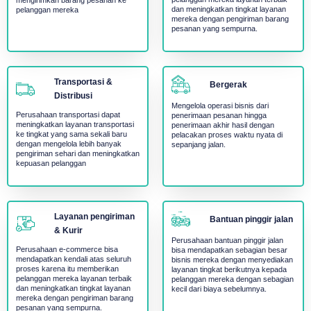
dan meningkatkan tingkat layanan
pelanggan mereka
mereka dengan pengiriman barang
pesanan yang sempurna.
Transportasi &
Bergerak
Distribusi
Mengelola operasi bisnis dari
Perusahaan transportasi dapat
penerimaan pesanan hingga
meningkatkan layanan transportasi
penerimaan akhir hasil dengan
ke tingkat yang sama sekali baru
pelacakan proses waktu nyata di
dengan mengelola lebih banyak
sepanjang jalan.
pengiriman sehari dan meningkatkan
kepuasan pelanggan
Layanan pengiriman
Bantuan pinggir jalan
& Kurir
Perusahaan bantuan pinggir jalan
Perusahaan e-commerce bisa
bisa mendapatkan sebagian besar
mendapatkan kendali atas seluruh
bisnis mereka dengan menyediakan
proses karena itu memberikan
layanan tingkat berikutnya kepada
pelanggan mereka layanan terbaik
pelanggan mereka dengan sebagian
dan meningkatkan tingkat layanan
kecil dari biaya sebelumnya.
mereka dengan pengiriman barang
pesanan yang sempurna.