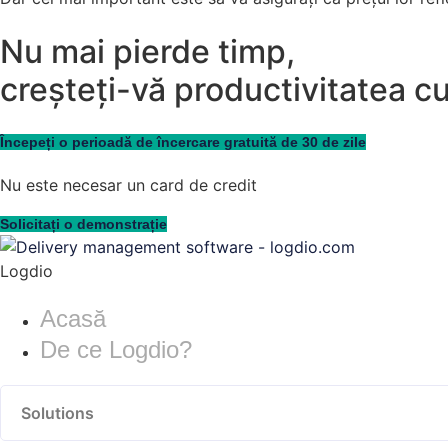
Nu mai pierde timp,
creșteți-vă productivitatea c
Începeți o perioadă de încercare gratuită de 30 de zile
Nu este necesar un card de credit
Solicitați o demonstrație
Logdio
Acasă
De ce Logdio?
Solutions