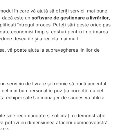
odul în care vă ajută să oferiți servicii mai bune
iar dacă este un
software de gestionare a livrărilor
,
ificați întregul proces. Puteți sări peste orice pas
poate economisi timp și costuri pentru imprimarea
duce deșeurile și a recicla mai mult.
nea, vă poate ajuta la supravegherea liniilor de
n serviciu de livrare și trebuie să pună accentul
 cel mai bun personal în poziția corectă, cu cel
a echipei sale.Un manager de succes va utiliza
ciile sale recomandate și solicitați o demonstrație
 va potrivi cu dimensiunea afacerii dumneavoastră.
stră.