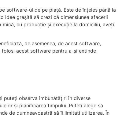
pe software-ul de pe piață. Este de înțeles până la
 o idee greșită să crezi că dimensiunea afacerii
 mică, cu producție și execuție la domiciliu, aveți
 beneficiază, de asemenea, de acest software,
e folosi acest software pentru a-și extinde
și puteți observa îmbunătățiri în diverse
lelor și planificarea timpului. Puteți alege să
de de dumneavoastră să îi limitați utilizarea. În