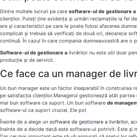
Dintre multele lucruri pe care
software-ul de gestionare a l
clienților. Puteți ține evidența și urmări reclamațiile la fel 
are și caracteristici pe care le poate folosi afacerea dumne
complicat și trebuie să verificați de două ori, deoarece s
continuă. În cazul în care compania dumneavoastră are o poli
Software-ul de gestionare a
livrărilor nu este util doar pe
producție și de servicii.
Ce face ca un manager de liv
Un bun manager este un factor inseparabil în construirea re
pe satisfacția clienților.Managerul gestionează atât partea
mai bun software ca suport. Un bun software
de managemen
software-ul ca suport crucial. Ele pot
Înainte de a alege un
software de gestionare a livrărilor
, ac
înainte de a decide dacă este software-ul potrivit. Este și
Dar cel mai important este să vă asigurați că prețul lor ref