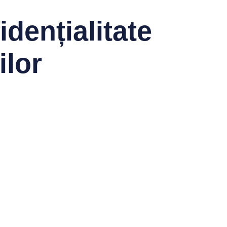
idențialitate
ilor