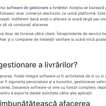
unui
software de gestionare a livrărilor
. Aceștia se bazează 
ă folosesc doar comerțul electronic ca unică platformă. Este
sești. Indiferent dacă aveți o afacere la scară largă sau una
 să vă conduceți afacerea.
a doar de livrarea către client. Întreprinderile de servicii
chiar și o companie de instalații sanitare la scară mică poat
estionare a livrărilor?
cerea. Puteți integra software-ul în activitatea de zi cu zi 
 fi siguranța personalului și a bunurilor, gestionarea vehicu
acerea. Deoarece software-ul vine cu funcții complete, depin
pentru a exporta datele solicitate către alte aplicații.
 îmbunătățească afacerea