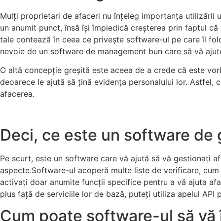
Mulți proprietari de afaceri nu înțeleg importanța utilizării 
un anumit punct, însă își împiedică creșterea prin faptul c
tale contează în ceea ce privește software-ul pe care îl folo
nevoie de un software de management bun care să vă ajute
O altă concepție greșită este aceea de a crede că este vorb
deoarece le ajută să țină evidența personalului lor. Astfel, 
afacerea.
Deci, ce este un software de g
Pe scurt, este un software care vă ajută să vă gestionați afa
aspecte.Software-ul acoperă multe liste de verificare, cum ar
activați doar anumite funcții specifice pentru a vă ajuta af
plus față de serviciile lor de bază, puteți utiliza apelul API 
Cum poate software-ul să vă