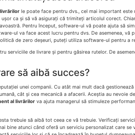
ivrărilor
le poate face pentru dvs., cel mai important este m
de ușor ca și să vă asigurați că trimiteți articolul corect. Ch
avoastră. Pentru început, software-ul vă poate ajuta să simpl
oftware-ul va face acest lucru pentru dvs. De asemenea, vă 
tică de zero deșeuri, puteți utiliza software-ul pentru a re
ntru serviciile de livrare și pentru găsirea rutelor. De aseme
rare să aibă succes?
putației unei companii. Cu atât mai mult dacă gestionează u
 umană, cât și cea mecanică a afacerii. Aceștia au nevoie de
t al livrărilor
va ajuta managerul să stimuleze performanț
esta trebuie să aibă tot ceea ce vă trebuie. Verificați servi
 mai bine atunci când oferă un serviciu personalizat care se
lectă serviciile lor și că se încadrează în bugetul dumneavoa