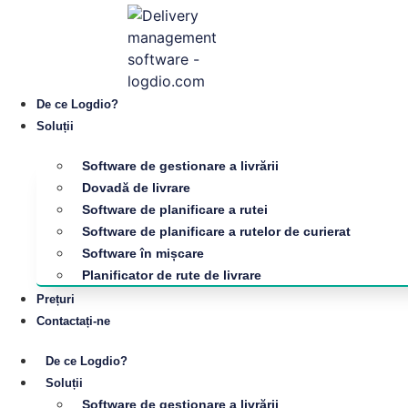
De ce Logdio?
Soluții
Software de gestionare a livrării
Dovadă de livrare
Software de planificare a rutei
Software de planificare a rutelor de curierat
Software în mișcare
Planificator de rute de livrare
Prețuri
Contactați-ne
De ce Logdio?
Soluții
Software de gestionare a livrării