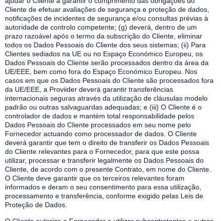
ajudar o Cliente a garantir o cumprimento das obrigações do
Cliente de efetuar avaliações de segurança e proteção de dados,
notificações de incidentes de segurança e/ou consultas prévias à
autoridade de controlo competente; (g) deverá, dentro de um
prazo razoável após o termo da subscrição do Cliente, eliminar
todos os Dados Pessoais do Cliente dos seus sistemas; (ii) Para
Clientes sediados na UE ou no Espaço Económico Europeu, os
Dados Pessoais do Cliente serão processados dentro da área da
UE/EEE, bem como fora do Espaço Económico Europeu. Nos
casos em que os Dados Pessoais do Cliente são processados fora
da UE/EEE, a Proviider deverá garantir transferências
internacionais seguras através da utilização de cláusulas modelo
padrão ou outras salvaguardas adequadas; e (iii) O Cliente é o
controlador de dados e mantém total responsabilidade pelos
Dados Pessoais do Cliente processados em seu nome pelo
Fornecedor actuando como processador de dados. O Cliente
deverá garantir que tem o direito de transferir os Dados Pessoais
do Cliente relevantes para o Fornecedor, para que este possa
utilizar, processar e transferir legalmente os Dados Pessoais do
Cliente, de acordo com o presente Contrato, em nome do Cliente.
O Cliente deve garantir que os terceiros relevantes foram
informados e deram o seu consentimento para essa utilização,
processamento e transferência, conforme exigido pelas Leis de
Proteção de Dados.
O Cliente autoriza o Fornecedor a utilizar subcontratantes e outros