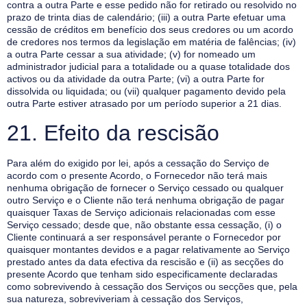
contra a outra Parte e esse pedido não for retirado ou resolvido no
prazo de trinta dias de calendário; (iii) a outra Parte efetuar uma
cessão de créditos em benefício dos seus credores ou um acordo
de credores nos termos da legislação em matéria de falências; (iv)
a outra Parte cessar a sua atividade; (v) for nomeado um
administrador judicial para a totalidade ou a quase totalidade dos
activos ou da atividade da outra Parte; (vi) a outra Parte for
dissolvida ou liquidada; ou (vii) qualquer pagamento devido pela
outra Parte estiver atrasado por um período superior a 21 dias.
21. Efeito da rescisão
Para além do exigido por lei, após a cessação do Serviço de
acordo com o presente Acordo, o Fornecedor não terá mais
nenhuma obrigação de fornecer o Serviço cessado ou qualquer
outro Serviço e o Cliente não terá nenhuma obrigação de pagar
quaisquer Taxas de Serviço adicionais relacionadas com esse
Serviço cessado; desde que, não obstante essa cessação, (i) o
Cliente continuará a ser responsável perante o Fornecedor por
quaisquer montantes devidos e a pagar relativamente ao Serviço
prestado antes da data efectiva da rescisão e (ii) as secções do
presente Acordo que tenham sido especificamente declaradas
como sobrevivendo à cessação dos Serviços ou secções que, pela
sua natureza, sobreviveriam à cessação dos Serviços,