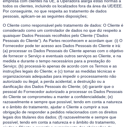
empresa com clientes na UE, a Operadora alarga estas normas a
todos os clientes, incluindo os localizados fora da área da UE/EEE.
Por conseguinte, no que respeita ao tratamento de dados
pessoais, aplicam-se as seguintes disposições;
O Cliente como responsável pelo tratamento de dados: O Cliente é
considerado como um controlador de dados no que diz respeito a
quaisquer Dados Pessoais recolhidos pelo Cliente (“Dados
Pessoais do Cliente”). As Partes reconhecem e acordam que: (i) O
Fornecedor pode ter acesso aos Dados Pessoais do Cliente e irá:
(a) processar os Dados Pessoais do Cliente apenas com o objetivo
de fornecer o Serviço e eventuais outros serviços ao Cliente, e na
medida e durante o tempo necessários para a prestação do
Serviço; (b) processá-lo apenas de acordo com os Termos e as
instruções legais do Cliente; e (c) tomar as medidas técnicas e
organizacionais adequadas para impedir o processamento não
autorizado ou ilegal, a perda acidental, a destruição ou a
danificação dos Dados Pessoais do Cliente; (d) garantir que o
pessoal do Fornecedor autorizado a processar os Dados Pessoais
do Cliente se comprometeu a manter a confidencialidade; (e)
razoavelmente e sempre que possível, tendo em conta a natureza
e o âmbito do tratamento, ajudar o Cliente a cumprir a sua
obrigação de responder a pedidos relacionados com os direitos
legais dos titulares dos dados; (f) razoavelmente e sempre que
possível, tendo em conta a natureza e o âmbito do tratamento,