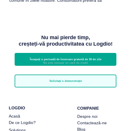
comune în zilele noastre. Consumatorii preferă să
Nu mai pierde timp,
creșteți-vă productivitatea cu Logdio!
Începeți o perioadă de încercare gratuită de 30 de zile
Nu este necesar un card de credit
Solicitați o demonstrație
LOGDIO
COMPANIE
Acasă
Despre noi
De ce Logdio?
Contactează-ne
Blog
Solutions