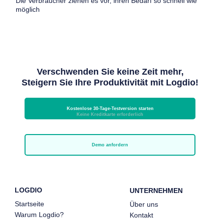
Die Verbraucher ziehen es vor, ihren Bedarf so schnell wie
möglich
Verschwenden Sie keine Zeit mehr,
Steigern Sie Ihre Produktivität mit Logdio!
Kostenlose 30-Tage-Testversion starten
Keine Kreditkarte erforderlich
Demo anfordern
LOGDIO
UNTERNEHMEN
Startseite
Über uns
Warum Logdio?
Kontakt