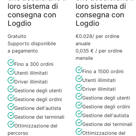
loro sistema di
loro sistema di
consegna con
consegna con
Logdio
Logdio
Gratuito
€
0.028
/ per ordine
Supporto disponibile
anuale
a pagamento
0,035 € / per ordine
mensile
Fino a 300 ordini
Fino a 1500 ordini
Utenti illimitati
Utenti illimitati
Driver illimitati
Driver illimitati
Gestione degli utenti
Gestione degli utenti
Gestione degli ordini
Gestione degli ordini
Gestione dell'autista
Gestione dell'autista
Gestione dei terminali
Gestione dei terminali
Ottimizzazione del
percorso
Ottimizzazione del