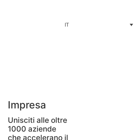
e una prova gratuita
IT
di 30 giorni
Impresa
Unisciti alle oltre
1000 aziende
che accelerano il