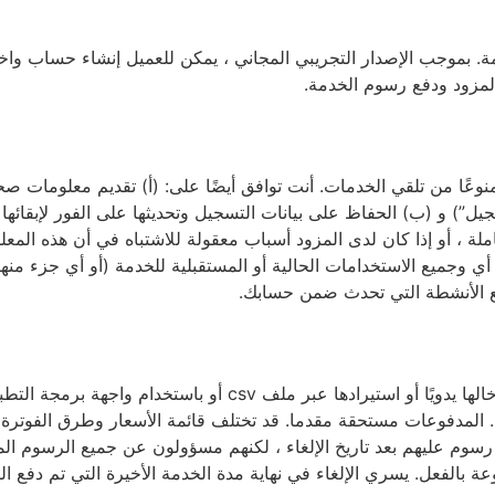
. بموجب الإصدار التجريبي المجاني ، يمكن للعميل إنشاء حساب واخ
مزود ودفع رسوم الخدمة.
وعًا من تلقي الخدمات. أنت توافق أيضًا على: (أ) تقديم معلومات ص
) و (ب) الحفاظ على بيانات التسجيل وتحديثها على الفور لإبقائها 
لة ، أو إذا كان لدى المزود أسباب معقولة للاشتباه في أن هذه المعل
 أي وجميع الاستخدامات الحالية أو المستقبلية للخدمة (أو أي جزء منه
ع الأنشطة التي تحدث ضمن حسابك.
تعتمد رسوم الخدمة على عدد الطلبات (مثل أوامر النقل التي يتم إدخالها يدويًا أو
أجلها. يتم تحديث قائمة الأسعار على: https://logdio.com/pricing. المدفوعات مستحقة مقدما. قد تختلف قائمة ال
رسوم عليهم بعد تاريخ الإلغاء ، لكنهم مسؤولون عن جميع الرسوم المتك
 بالفعل. يسري الإلغاء في نهاية مدة الخدمة الأخيرة التي تم دفع ال