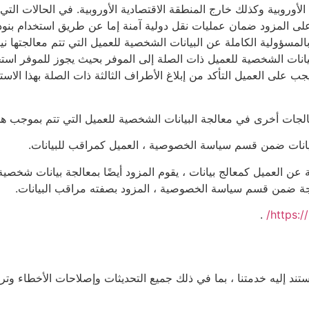
لأوروبية وكذلك خارج المنطقة الاقتصادية الأوروبية. في الحالات التي
ب على المزود ضمان عمليات نقل دولية آمنة إما عن طريق استخدام بنود
البيانات ويحتفظ بالمسؤولية الكاملة عن البيانات الشخصية للعميل التي تتم معالج
بيانات الشخصية للعميل ذات الصلة إلى الموفر بحيث يجوز للموفر است
 يجب على العميل التأكد من إبلاغ الأطراف الثالثة ذات الصلة بهذا الاس
جات أخرى في معالجة البيانات الشخصية للعميل التي تتم بموجب هذه 
يانات ضمن قسم سياسة الخصوصية ، العميل كمراقب للبيانات.
ابة عن العميل كمعالج بيانات ، يقوم المزود أيضًا بمعالجة بيانات شخ
عالجة ضمن قسم سياسة الخصوصية ، المزود بصفته مراقب البيانات.
.
https:/
ة الصيانة التصحيحية لبرنامج RoutePlanning الذي تستند إليه خدمتنا ، بما في ذلك جميع التحديثات وإص