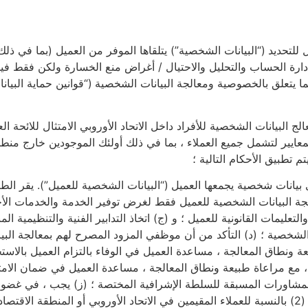
حديد (“البيانات الشخصية”) يتلقاها الموفر من العميل (بما في ذلك
وإدارة الحساب والتحليل والاحتيال / أغراض منع الخسارة ولكن فقط فيم
يما يتعلق بالخصوصية ومعالجة البيانات الشخصية (“قوانين حماية البي
معايير لتشمل جميع العملاء ، بما في ذلك أولئك الموجودين خارج منطقة
تم تطبيق الأحكام التالية ؛
جة البيانات الشخصية للعميل فقط لغرض توفير الخدمة والخدمات الأخر
عليمات القانونية للعميل ؛ و (ج) اتخاذ التدابير الفنية والتنظيمية ال
يل الشخصية ؛ (د) التأكد من أن موظفي المزود المصرح لهم بمعالجة الب
 ونطاق المعالجة ، مساعدة العميل في الوفاء بالتزام العميل بالاستج
، مع مراعاة طبيعة ونطاق المعالجة ، مساعدة العميل في ضمان الامتث
و المشاورات المسبقة للسلطة الإشرافية المختصة ؛ (ز) يجب ، في غضون
اشتراك العميل ، حذف جميع البيانات الشخصية للعميل من أنظمته ؛ (2) بالنسبة للعملاء المقيمين في الاتحاد الأوروب