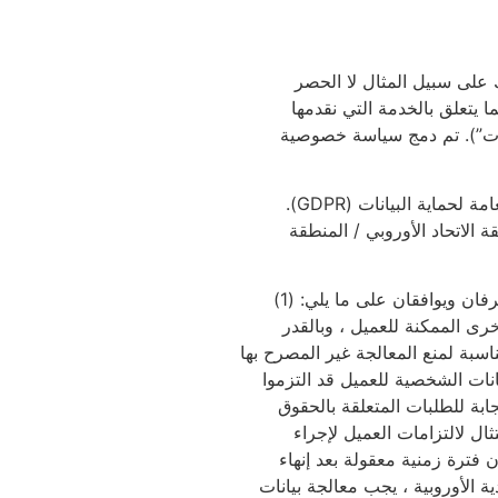
 على سبيل المثال لا الحصر
ا يتعلق بالخدمة التي نقدمها
انات”). تم دمج سياسة خصوصية
يتعين على جميع المؤسسات الموجودة في الاتحاد الأوروبي أو التي تعالج البيانات الشخصية للأفراد داخل الاتحاد الأوروبي الامتثال للائحة العامة لحماية البيانات (GDPR).
 الاتحاد الأوروبي / المنطقة
العميل كمراقب للبيانات: يُعتبر العميل مراقبًا للبيانات فيما يتعلق بأي بيانات شخصية يجمعها العميل (“البيانات الشخصية للعميل”). يقر الطرفان ويوافقان على ما يلي: (1)
ى الممكنة للعميل ، وبالقدر
مناسبة لمنع المعالجة غير المصرح بها
يانات الشخصية للعميل قد التزموا
ابة للطلبات المتعلقة بالحقوق
ال لالتزامات العميل لإجراء
 فترة زمنية معقولة بعد إنهاء
ي أو المنطقة الاقتصادية الأوروبية ، يجب معالجة بيانات