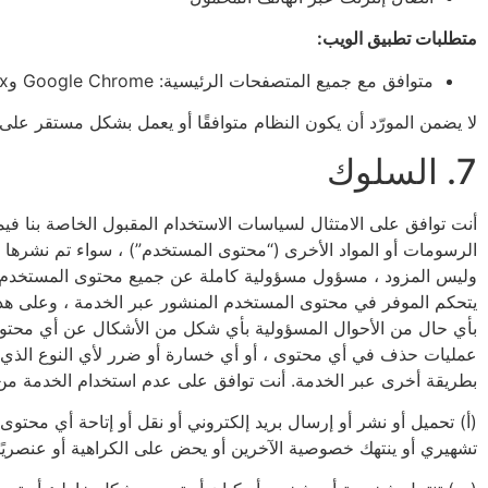
متطلبات تطبيق الويب:
متوافق مع جميع المتصفحات الرئيسية: Google Chrome وMozilla Firefox وSafari وEdge وغيرها
لا يضمن المورّد أن يكون النظام متوافقًا أو يعمل بشكل مستقر على
7. السلوك
أنت توافق على الامتثال لسياسات الاستخدام المقبول الخاصة بنا فيما
الرسومات أو المواد الأخرى (“محتوى المستخدم”) ، سواء تم نشرها ع
وليس المزود ، مسؤول مسؤولية كاملة عن جميع محتوى المستخدم الذي ت
يتحكم الموفر في محتوى المستخدم المنشور عبر الخدمة ، وعلى هذا 
بأي حال من الأحوال المسؤولية بأي شكل من الأشكال عن أي محتوى 
عمليات حذف في أي محتوى ، أو أي خسارة أو ضرر لأي النوع الذي تم 
بطريقة أخرى عبر الخدمة. أنت توافق على عدم استخدام الخدمة من
(أ) تحميل أو نشر أو إرسال بريد إلكتروني أو نقل أو إتاحة أي محت
تشهيري أو ينتهك خصوصية الآخرين أو يحض على الكراهية أو عنصريًا 