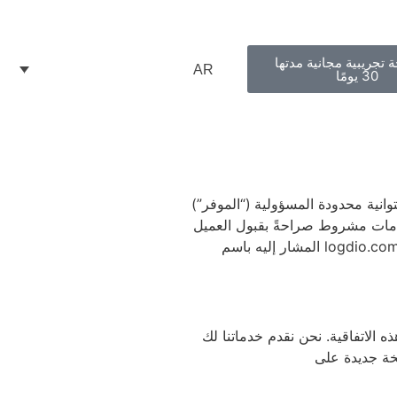
ة تجريبية مجانية مدتها
AR
30 يومًا
تفاقية”) الالتزامات والشروط بينك (“العميل”) وشركة Logtime Ltd ، وهي شركة ليتوانية محدودة المسؤولية (“الموفر”)
لخدمات مشروط صراحةً بقبول العميل
لهذه الاتفاقية. يُشار أحيانًا إلى الموفر والعميل هنا بشكل منفصل على أنهما “طرف” ومعا باسم “الأطراف” وموقع برنامج تخطيط المسار logdio.com المشار إليه باسم
ه الاتفاقية. نحن نقدم خدماتنا لك
خة جديدة على