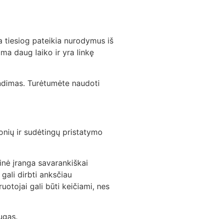
 tiesiog pateikia nurodymus iš
ima daug laiko ir yra linkę
rendimas. Turėtumėte naudoti
nių ir sudėtingų pristatymo
inė įranga savarankiškai
gali dirbti anksčiau
uotojai gali būti keičiami, nes
ugas.