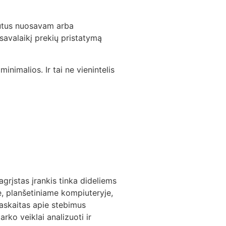
rutus nuosavam arba
savalaikį prekių pristatymą
imalios. Ir tai ne vienintelis
įstas įrankis tinka dideliems
, planšetiniame kompiuteryje,
askaitas apie stebimus
ko veiklai analizuoti ir