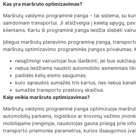
Kas yra maršruto optimizavimas?
Maršrutų valdymo programinė įranga – tai sistema, su kur
samdomam transportui. Ji atsižvelgia į keletą sąlygų, pav
klientams. Kartu ši programinė įranga leidžia stebėti vairu
Įdiegus maršrutų planavimo programinę įrangą, transporto 
maršrutų optimizavimo programinės įrangos privalumas. Ke
nesąžiningi vairuotojai bus išaiškinti, jei bus sukčiau
nebus leidžiama naudoti automobilio asmeniniais tiks
padidės kelių eismo saugumas;
kuro sąnaudos sumažės tris kartus, nes nebus kanali
sumažės transporto prastovų skaičius.
Kaip veikia maršruto optimizavimas?
Maršrutų valdymo programinė įranga optimizuoja maršrut
automobilių parkams, logistikos ar krovinių vežimo įmon
mobiliajame įrenginyje, naudotojas gauna prieigą prie in
transporto priemonės parametrus, kurios išsaugomos įvairi