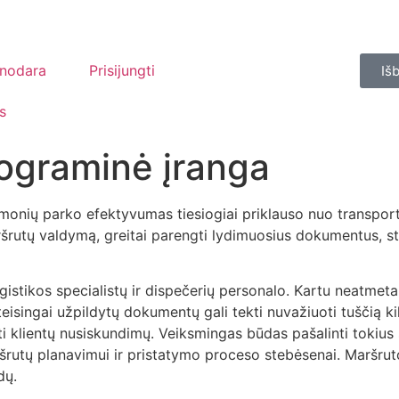
inodara
Prisijungti
Iš
s
ograminė įranga
monių parko efektyvumas tiesiogiai priklauso nuo transport
aršrutų valdymą, greitai parengti lydimuosius dokumentus, s
gistikos specialistų ir dispečerių personalo. Kartu neatme
teisingai užpildytų dokumentų gali tekti nuvažiuoti tuščią k
ukti klientų nusiskundimų. Veiksmingas būdas pašalinti toki
šrutų planavimui ir pristatymo proceso stebėsenai. Maršru
dų.