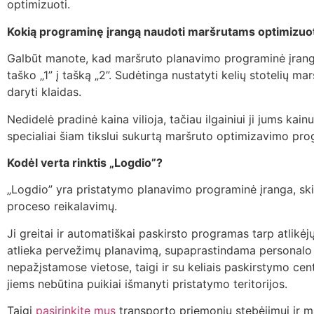
optimizuoti.
Kokią programinę įrangą naudoti maršrutams optimizuo
Galbūt manote, kad maršruto planavimo programinė įranga 
taško „1” į tašką „2”. Sudėtinga nustatyti kelių stotelių ma
daryti klaidas.
Nedidelė pradinė kaina vilioja, tačiau ilgainiui ji jums k
specialiai šiam tikslui sukurtą maršruto optimizavimo pro
Kodėl verta rinktis „Logdio”?
„Logdio” yra pristatymo planavimo programinė įranga, sk
proceso reikalavimų.
Ji greitai ir automatiškai paskirsto programas tarp atlikė
atlieka pervežimų planavimą, supaprastindama personalo dar
nepažįstamose vietose, taigi ir su keliais paskirstymo cent
jiems nebūtina puikiai išmanyti pristatymo teritorijos.
Taigi
pasirinkite mus
transporto priemonių stebėjimui ir 