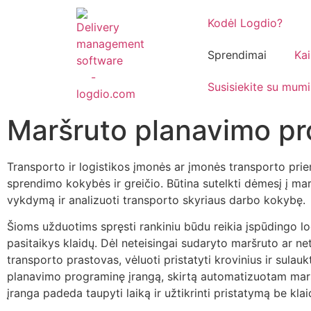
Kodėl Logdio?
Sprendimai
Ka
Susisiekite su mumi
Maršruto planavimo pr
Transporto ir logistikos įmonės ar įmonės transporto prie
sprendimo kokybės ir greičio. Būtina sutelkti dėmesį į m
vykdymą ir analizuoti transporto skyriaus darbo kokybę.
Šioms užduotims spręsti rankiniu būdu reikia įspūdingo lo
pasitaikys klaidų. Dėl neteisingai sudaryto maršruto ar ne
transporto prastovas, vėluoti pristatyti krovinius ir sula
planavimo programinę įrangą, skirtą automatizuotam mar
įranga padeda taupyti laiką ir užtikrinti pristatymą be klai