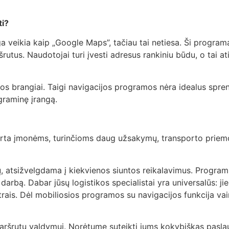
ti?
veikia kaip „Google Maps”, tačiau tai netiesa. Ši programa
ršrutus. Naudotojai turi įvesti adresus rankiniu būdu, o tai at
ainuos brangiai. Taigi navigacijos programos nėra idealus sp
graminę įrangą.
irta įmonėms, turinčioms daug užsakymų, transporto priemo
jų, atsižvelgdama į kiekvienos siuntos reikalavimus. Program
bą. Dabar jūsų logistikos specialistai yra universalūs: jie 
rais. Dėl mobiliosios programos su navigacijos funkcija vair
maršrutų valdymui. Norėtume suteikti jums kokybiškas pasla