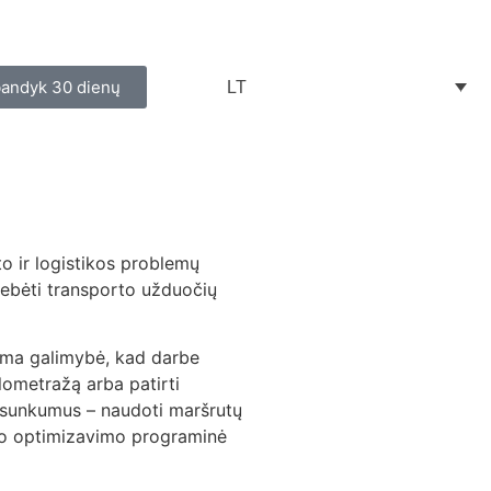
bandyk 30 dienų
LT
o ir logistikos problemų
tebėti transporto užduočių
tama galimybė, kad darbe
ilometražą arba patirti
us sunkumus – naudoti maršrutų
to optimizavimo programinė