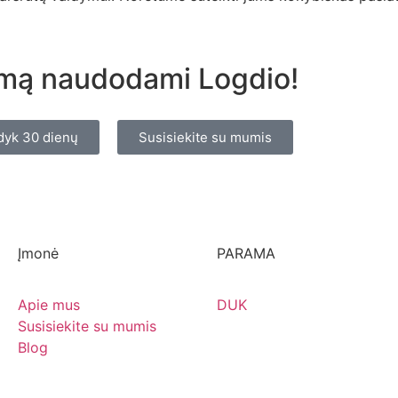
umą naudodami Logdio!
dyk 30 dienų
Susisiekite su mumis
Įmonė
PARAMA
Apie mus
DUK
Susisiekite su mumis
Blog