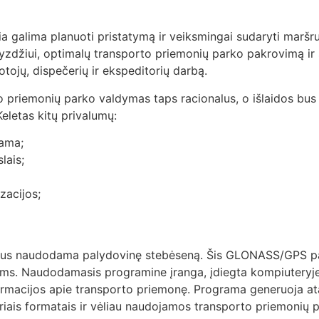
ia galima planuoti pristatymą ir veiksmingai sudaryti marš
yzdžiui, optimalų transporto priemonių parko pakrovimą ir 
otojų, dispečerių ir ekspeditorių darbą.
priemonių parko valdymas taps racionalus, o išlaidos bus min
letas kitų privalumų:
jama;
lais;
zacijos;
us naudodama palydovinę stebėseną. Šis GLONASS/GPS pagr
ėms. Naudodamasis programine įranga, įdiegta kompiuteryje
formacijos apie transporto priemonę. Programa generuoja at
ais formatais ir vėliau naudojamos transporto priemonių par