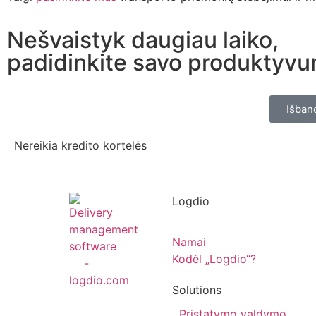
Nešvaistyk daugiau laiko,
padidinkite savo produktyv
Išban
Nereikia kredito kortelės
Logdio
Namai
Kodėl „Logdio“?
Solutions
Pristatymo valdymo