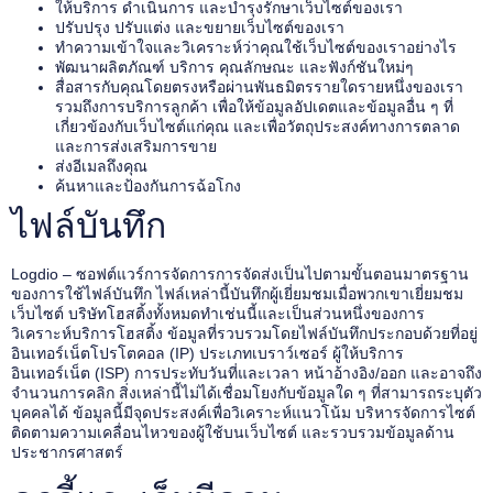
ให้บริการ ดำเนินการ และบำรุงรักษาเว็บไซต์ของเรา
ปรับปรุง ปรับแต่ง และขยายเว็บไซต์ของเรา
ทำความเข้าใจและวิเคราะห์ว่าคุณใช้เว็บไซต์ของเราอย่างไร
พัฒนาผลิตภัณฑ์ บริการ คุณลักษณะ และฟังก์ชันใหม่ๆ
สื่อสารกับคุณโดยตรงหรือผ่านพันธมิตรรายใดรายหนึ่งของเรา
รวมถึงการบริการลูกค้า เพื่อให้ข้อมูลอัปเดตและข้อมูลอื่น ๆ ที่
เกี่ยวข้องกับเว็บไซต์แก่คุณ และเพื่อวัตถุประสงค์ทางการตลาด
และการส่งเสริมการขาย
ส่งอีเมลถึงคุณ
ค้นหาและป้องกันการฉ้อโกง
ไฟล์บันทึก
Logdio – ซอฟต์แวร์การจัดการการจัดส่งเป็นไปตามขั้นตอนมาตรฐาน
ของการใช้ไฟล์บันทึก ไฟล์เหล่านี้บันทึกผู้เยี่ยมชมเมื่อพวกเขาเยี่ยมชม
เว็บไซต์ บริษัทโฮสติ้งทั้งหมดทำเช่นนี้และเป็นส่วนหนึ่งของการ
วิเคราะห์บริการโฮสติ้ง ข้อมูลที่รวบรวมโดยไฟล์บันทึกประกอบด้วยที่อยู่
อินเทอร์เน็ตโปรโตคอล (IP) ประเภทเบราว์เซอร์ ผู้ให้บริการ
อินเทอร์เน็ต (ISP) การประทับวันที่และเวลา หน้าอ้างอิง/ออก และอาจถึง
จำนวนการคลิก สิ่งเหล่านี้ไม่ได้เชื่อมโยงกับข้อมูลใด ๆ ที่สามารถระบุตัว
บุคคลได้ ข้อมูลนี้มีจุดประสงค์เพื่อวิเคราะห์แนวโน้ม บริหารจัดการไซต์
ติดตามความเคลื่อนไหวของผู้ใช้บนเว็บไซต์ และรวบรวมข้อมูลด้าน
ประชากรศาสตร์